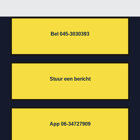
Bel 045-3030393
Stuur een bericht
App 06-34727909